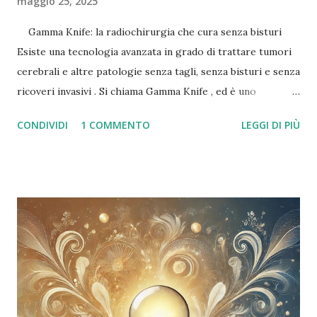
maggio 25, 2025
Gamma Knife: la radiochirurgia che cura senza bisturi
Esiste una tecnologia avanzata in grado di trattare tumori
cerebrali e altre patologie senza tagli, senza bisturi e senza
ricoveri invasivi . Si chiama Gamma Knife , ed è uno
strumento di radiochirurgia stereotassica ad altissima
CONDIVIDI
1 COMMENTO
LEGGI DI PIÙ
precisione , usato in alcune delle migliori strutture
sanitarie italiane ed europee. Cos'è il Gamma Knife? Il
Gamma Knife non è un coltello, nonostante il nome. Si
tratta di un’apparecchiatura che utilizza raggi gamma
altamente focalizzati per colpire in modo selettivo le
lesioni cerebrali, senza danneggiare i tessuti sani
circostanti . Viene eseguito senza incisioni , in un’unica
seduta, e spesso non richiede nemmeno l’anestesia
generale . Dopo il trattamento, il paziente può tornare a
casa nello stesso giorno . A cosa serve? Il Gamma Knife è