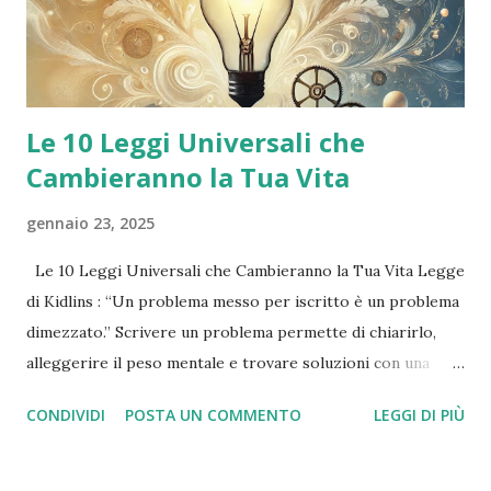
indicato per: Meningiomi Nevralgia del trigemino Metastasi
cerebrali Adenomi ipofisari Malformazioni arte...
Le 10 Leggi Universali che
Cambieranno la Tua Vita
gennaio 23, 2025
Le 10 Leggi Universali che Cambieranno la Tua Vita Legge
di Kidlins : “Un problema messo per iscritto è un problema
dimezzato.” Scrivere un problema permette di chiarirlo,
alleggerire il peso mentale e trovare soluzioni con una
prospettiva nuova. Legge di Murphy : “Più hai paura di
CONDIVIDI
POSTA UN COMMENTO
LEGGI DI PIÙ
qualcosa, più è probabile che accadrà.” Concentrarsi sulle
paure le rende più potenti. Dirigi i tuoi pensieri verso le
soluzioni e non verso ciò che temi. Legge di Jung : “Non