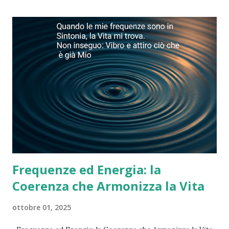
puoi cambiare nulla finché non lo accetti.” L’accettazione è il
primo passo verso il cambiamento autentico e la
trasformazione personale. Legge del Talmud : “Non vedi le
cose per come sono, le vedi per come sei.” La realtà è uno
specchio del nostro stato interiore. Cambiando il nostro
punto di vista, cambiamo anche ciò che percepiamo. Legge
di Parkinson : “Il lavoro si espande fino a riempire il tempo
che gli assegni.” Le attività tendono ad occupare tutto il
tempo disponibile. Organizza il tuo tempo co...
Frequenze ed Energia: la
Coerenza che Armonizza la Vita
ottobre 01, 2025