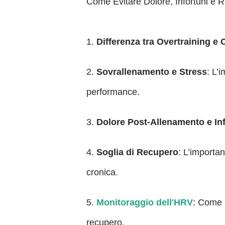
Come Evitare Dolore, Infortuni e R
1.
Differenza tra Overtraining e
2.
Sovrallenamento e Stress
: L’
performance.
3.
Dolore Post-Allenamento e Inf
4.
Soglia di Recupero
: L’importan
cronica.
5.
Monitoraggio dell'HRV
: Come u
recupero.