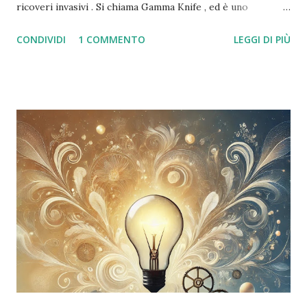
ricoveri invasivi . Si chiama Gamma Knife , ed è uno
strumento di radiochirurgia stereotassica ad altissima
CONDIVIDI
1 COMMENTO
LEGGI DI PIÙ
precisione , usato in alcune delle migliori strutture
sanitarie italiane ed europee. Cos'è il Gamma Knife? Il
Gamma Knife non è un coltello, nonostante il nome. Si
tratta di un’apparecchiatura che utilizza raggi gamma
altamente focalizzati per colpire in modo selettivo le
lesioni cerebrali, senza danneggiare i tessuti sani
circostanti . Viene eseguito senza incisioni , in un’unica
seduta, e spesso non richiede nemmeno l’anestesia
generale . Dopo il trattamento, il paziente può tornare a
casa nello stesso giorno . A cosa serve? Il Gamma Knife è
indicato per: Meningiomi Nevralgia del trigemino Metastasi
cerebrali Adenomi ipofisari Malformazioni arte...