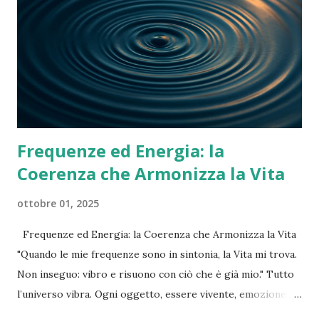
specchio del nostro stato interiore. Cambiando il nostro
punto di vista, cambiamo anche ciò che percepiamo. Legge
di Parkinson : “Il lavoro si espande fino a riempire il tempo
che gli assegni.” Le attività tendono ad occupare tutto il
tempo disponibile. Organizza il tuo tempo co...
Frequenze ed Energia: la
Coerenza che Armonizza la Vita
ottobre 01, 2025
Frequenze ed Energia: la Coerenza che Armonizza la Vita
"Quando le mie frequenze sono in sintonia, la Vita mi trova.
Non inseguo: vibro e risuono con ciò che è già mio." Tutto
l’universo vibra. Ogni oggetto, essere vivente, emozione e
pensiero emette una propria frequenza. Quando le nostre