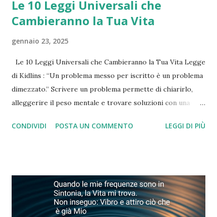
Le 10 Leggi Universali che
Cambieranno la Tua Vita
gennaio 23, 2025
Le 10 Leggi Universali che Cambieranno la Tua Vita Legge
di Kidlins : “Un problema messo per iscritto è un problema
dimezzato.” Scrivere un problema permette di chiarirlo,
alleggerire il peso mentale e trovare soluzioni con una
prospettiva nuova. Legge di Murphy : “Più hai paura di
CONDIVIDI
POSTA UN COMMENTO
LEGGI DI PIÙ
qualcosa, più è probabile che accadrà.” Concentrarsi sulle
paure le rende più potenti. Dirigi i tuoi pensieri verso le
soluzioni e non verso ciò che temi. Legge di Jung : “Non
puoi cambiare nulla finché non lo accetti.” L’accettazione è il
primo passo verso il cambiamento autentico e la
trasformazione personale. Legge del Talmud : “Non vedi le
cose per come sono, le vedi per come sei.” La realtà è uno