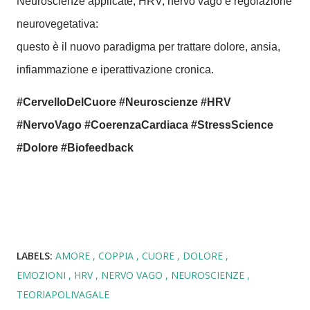
Neuroscienze applicate, HRV, nervo vago e regolazione
neurovegetativa:
questo è il nuovo paradigma per trattare dolore, ansia,
infiammazione e iperattivazione cronica.
#CervelloDelCuore #Neuroscienze #HRV
#NervoVago #CoerenzaCardiaca #StressScience
#Dolore #Biofeedback
LABELS:
AMORE
COPPIA
CUORE
DOLORE
EMOZIONI
HRV
NERVO VAGO
NEUROSCIENZE
TEORIAPOLIVAGALE