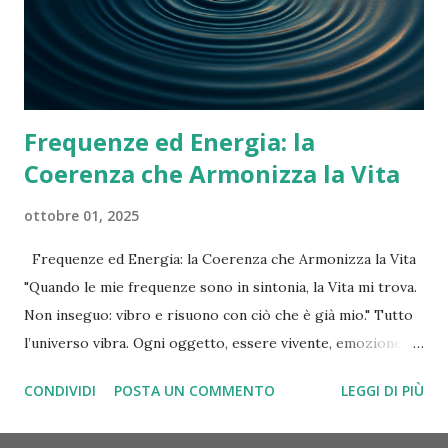
di Parkinson : “Il lavoro si espande fino a riempire il tempo
che gli assegni.” Le attività tendono ad occupare tutto il
tempo disponibile. Organizza il tuo tempo co...
Frequenze ed Energia: la
Coerenza che Armonizza la Vita
ottobre 01, 2025
Frequenze ed Energia: la Coerenza che Armonizza la Vita
"Quando le mie frequenze sono in sintonia, la Vita mi trova.
Non inseguo: vibro e risuono con ciò che è già mio." Tutto
l’universo vibra. Ogni oggetto, essere vivente, emozione e
pensiero emette una propria frequenza. Quando le nostre
CONDIVIDI
POSTA UN COMMENTO
LEGGI DI PIÙ
onde entrano in armonia, il corpo ritrova equilibrio, la
mente si schiarisce e la vita risponde con naturalezza. In