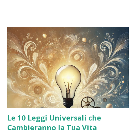
sanitarie italiane ed europee. Cos'è il Gamma Knife? Il
Gamma Knife non è un coltello, nonostante il nome. Si
tratta di un’apparecchiatura che utilizza raggi gamma
altamente focalizzati per colpire in modo selettivo le
lesioni cerebrali, senza danneggiare i tessuti sani
circostanti . Viene eseguito senza incisioni , in un’unica
seduta, e spesso non richiede nemmeno l’anestesia
generale . Dopo il trattamento, il paziente può tornare a
casa nello stesso giorno . A cosa serve? Il Gamma Knife è
indicato per: Meningiomi Nevralgia del trigemino Metastasi
cerebrali Adenomi ipofisari Malformazioni arte...
Le 10 Leggi Universali che
Cambieranno la Tua Vita