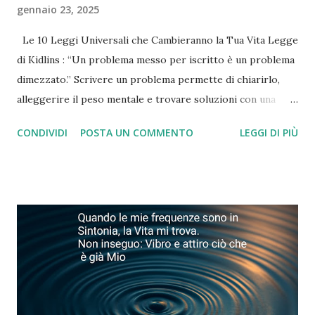
gennaio 23, 2025
Le 10 Leggi Universali che Cambieranno la Tua Vita Legge
di Kidlins : “Un problema messo per iscritto è un problema
dimezzato.” Scrivere un problema permette di chiarirlo,
alleggerire il peso mentale e trovare soluzioni con una
prospettiva nuova. Legge di Murphy : “Più hai paura di
CONDIVIDI
POSTA UN COMMENTO
LEGGI DI PIÙ
qualcosa, più è probabile che accadrà.” Concentrarsi sulle
paure le rende più potenti. Dirigi i tuoi pensieri verso le
soluzioni e non verso ciò che temi. Legge di Jung : “Non
puoi cambiare nulla finché non lo accetti.” L’accettazione è il
primo passo verso il cambiamento autentico e la
trasformazione personale. Legge del Talmud : “Non vedi le
cose per come sono, le vedi per come sei.” La realtà è uno
specchio del nostro stato interiore. Cambiando il nostro
punto di vista, cambiamo anche ciò che percepiamo. Legge