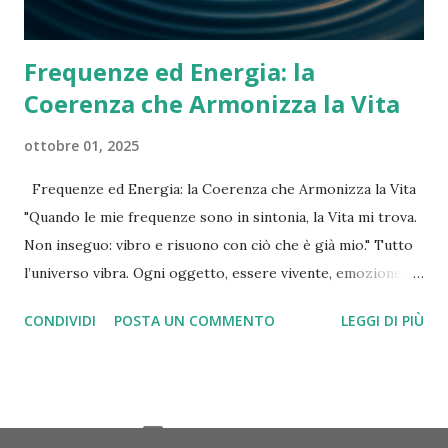
Frequenze ed Energia: la
Coerenza che Armonizza la Vita
ottobre 01, 2025
Frequenze ed Energia: la Coerenza che Armonizza la Vita
"Quando le mie frequenze sono in sintonia, la Vita mi trova.
Non inseguo: vibro e risuono con ciò che è già mio." Tutto
l’universo vibra. Ogni oggetto, essere vivente, emozione e
pensiero emette una propria frequenza. Quando le nostre
CONDIVIDI
POSTA UN COMMENTO
LEGGI DI PIÙ
onde entrano in armonia, il corpo ritrova equilibrio, la
mente si schiarisce e la vita risponde con naturalezza. In
questo articolo esploreremo come la coerenza cardiaca
rappresenti il linguaggio fisiologico dell’energia e come ci
Powered by Blogger
riconnetta a quella vibrazione profonda che, alla fine,