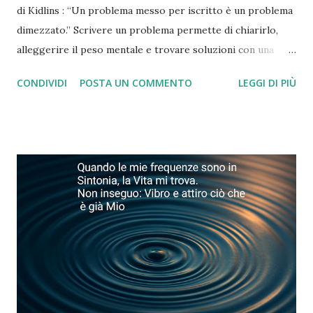
di Kidlins : “Un problema messo per iscritto è un problema
dimezzato.” Scrivere un problema permette di chiarirlo,
alleggerire il peso mentale e trovare soluzioni con una
prospettiva nuova. Legge di Murphy : “Più hai paura di
CONDIVIDI
POSTA UN COMMENTO
LEGGI DI PIÙ
qualcosa, più è probabile che accadrà.” Concentrarsi sulle
paure le rende più potenti. Dirigi i tuoi pensieri verso le
soluzioni e non verso ciò che temi. Legge di Jung : “Non
puoi cambiare nulla finché non lo accetti.” L’accettazione è il
primo passo verso il cambiamento autentico e la
trasformazione personale. Legge del Talmud : “Non vedi le
cose per come sono, le vedi per come sei.” La realtà è uno
specchio del nostro stato interiore. Cambiando il nostro
punto di vista, cambiamo anche ciò che percepiamo. Legge
di Parkinson : “Il lavoro si espande fino a riempire il tempo
che gli assegni.” Le attività tendono ad occupare tutto il
tempo disponibile. Organizza il tuo tempo co...