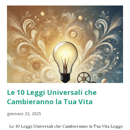
tratta di un’apparecchiatura che utilizza raggi gamma
altamente focalizzati per colpire in modo selettivo le
lesioni cerebrali, senza danneggiare i tessuti sani
circostanti . Viene eseguito senza incisioni , in un’unica
seduta, e spesso non richiede nemmeno l’anestesia
generale . Dopo il trattamento, il paziente può tornare a
casa nello stesso giorno . A cosa serve? Il Gamma Knife è
indicato per: Meningiomi Nevralgia del trigemino Metastasi
cerebrali Adenomi ipofisari Malformazioni arte...
Le 10 Leggi Universali che
Cambieranno la Tua Vita
gennaio 23, 2025
Le 10 Leggi Universali che Cambieranno la Tua Vita Legge