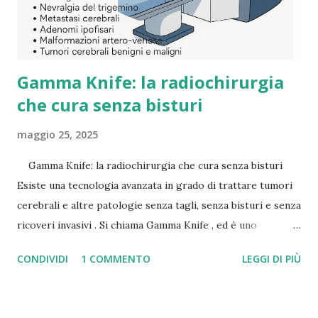
Gamma Knife: la radiochirurgia
che cura senza bisturi
maggio 25, 2025
Gamma Knife: la radiochirurgia che cura senza bisturi
Esiste una tecnologia avanzata in grado di trattare tumori
cerebrali e altre patologie senza tagli, senza bisturi e senza
ricoveri invasivi . Si chiama Gamma Knife , ed è uno
strumento di radiochirurgia stereotassica ad altissima
CONDIVIDI
1 COMMENTO
LEGGI DI PIÙ
precisione , usato in alcune delle migliori strutture
sanitarie italiane ed europee. Cos'è il Gamma Knife? Il
Gamma Knife non è un coltello, nonostante il nome. Si