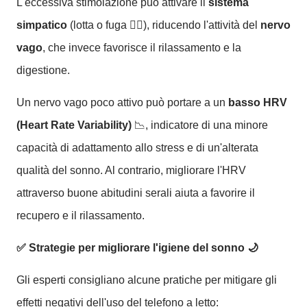
L'eccessiva stimolazione può attivare il
sistema
simpatico
(lotta o fuga 🏃‍♂️), riducendo l'attività del
nervo
vago
, che invece favorisce il rilassamento e la
digestione.
Un nervo vago poco attivo può portare a un
basso HRV
(Heart Rate Variability)
📉, indicatore di una minore
capacità di adattamento allo stress e di un'alterata
qualità del sonno. Al contrario, migliorare l'HRV
attraverso buone abitudini serali aiuta a favorire il
recupero e il rilassamento.
✅ Strategie per migliorare l'igiene del sonno
🌙
Gli esperti consigliano alcune pratiche per mitigare gli
effetti negativi dell'uso del telefono a letto: