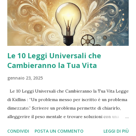
generale . Dopo il trattamento, il paziente può tornare a
casa nello stesso giorno . A cosa serve? Il Gamma Knife è
indicato per: Meningiomi Nevralgia del trigemino Metastasi
cerebrali Adenomi ipofisari Malformazioni arte...
Le 10 Leggi Universali che
Cambieranno la Tua Vita
gennaio 23, 2025
Le 10 Leggi Universali che Cambieranno la Tua Vita Legge
di Kidlins : “Un problema messo per iscritto è un problema
dimezzato.” Scrivere un problema permette di chiarirlo,
alleggerire il peso mentale e trovare soluzioni con una
prospettiva nuova. Legge di Murphy : “Più hai paura di
CONDIVIDI
POSTA UN COMMENTO
LEGGI DI PIÙ
qualcosa, più è probabile che accadrà.” Concentrarsi sulle