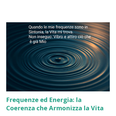
paure le rende più potenti. Dirigi i tuoi pensieri verso le
soluzioni e non verso ciò che temi. Legge di Jung : “Non
puoi cambiare nulla finché non lo accetti.” L’accettazione è il
primo passo verso il cambiamento autentico e la
trasformazione personale. Legge del Talmud : “Non vedi le
cose per come sono, le vedi per come sei.” La realtà è uno
specchio del nostro stato interiore. Cambiando il nostro
punto di vista, cambiamo anche ciò che percepiamo. Legge
di Parkinson : “Il lavoro si espande fino a riempire il tempo
che gli assegni.” Le attività tendono ad occupare tutto il
tempo disponibile. Organizza il tuo tempo co...
Frequenze ed Energia: la
Coerenza che Armonizza la Vita