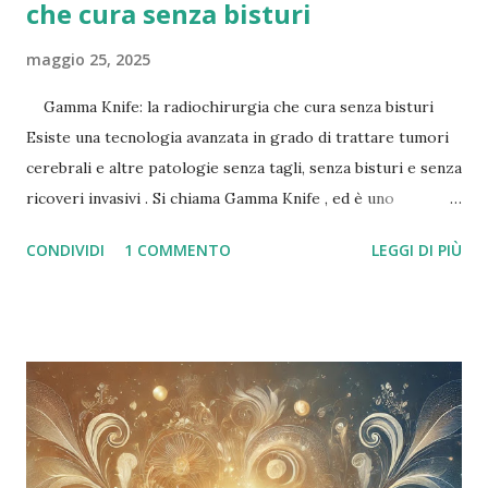
che cura senza bisturi
maggio 25, 2025
Gamma Knife: la radiochirurgia che cura senza bisturi
Esiste una tecnologia avanzata in grado di trattare tumori
cerebrali e altre patologie senza tagli, senza bisturi e senza
ricoveri invasivi . Si chiama Gamma Knife , ed è uno
strumento di radiochirurgia stereotassica ad altissima
CONDIVIDI
1 COMMENTO
LEGGI DI PIÙ
precisione , usato in alcune delle migliori strutture
sanitarie italiane ed europee. Cos'è il Gamma Knife? Il
Gamma Knife non è un coltello, nonostante il nome. Si
tratta di un’apparecchiatura che utilizza raggi gamma
altamente focalizzati per colpire in modo selettivo le
lesioni cerebrali, senza danneggiare i tessuti sani
circostanti . Viene eseguito senza incisioni , in un’unica
seduta, e spesso non richiede nemmeno l’anestesia