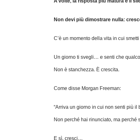
A volte, la risposta più matura è il si
Non devi più dimostrare nulla: cresc
C’è un momento della vita in cui smetti 
Un giorno ti svegli… e senti che qualc
Non è stanchezza. È crescita.
Come disse Morgan Freeman:
“Arriva un giorno in cui non senti più i
Non perché hai rinunciato, ma perché se
E sì, cresci…