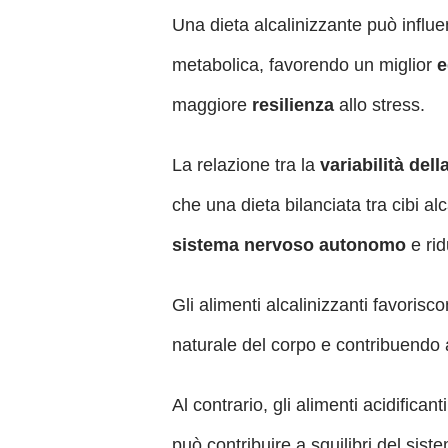
Una dieta alcalinizzante può influ
metabolica, favorendo un miglior
e
maggiore
resilienza
allo stress.
La relazione tra la
variabilità del
che una dieta bilanciata tra cibi alc
sistema nervoso autonomo
e rid
Gli alimenti alcalinizzanti favorisc
naturale del corpo e contribuendo a
Al contrario, gli alimenti acidifica
può contribuire a squilibri del sist