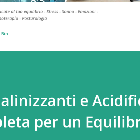
te al tuo equilibrio - Stress - Sonno - Emozioni -
soterapia - Posturologia
Bio
alinizzanti e Acidifi
eta per un Equilibr