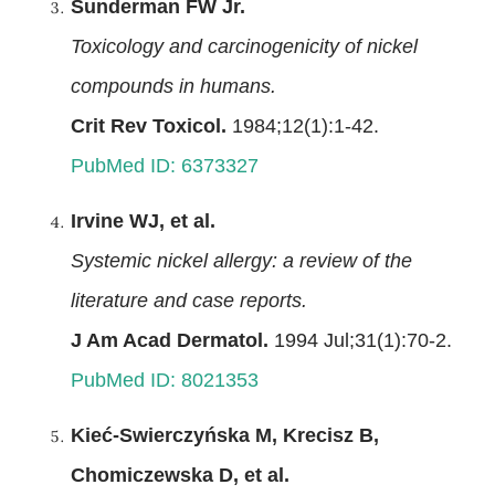
Sunderman FW Jr.
Toxicology and carcinogenicity of nickel
compounds in humans.
Crit Rev Toxicol.
1984;12(1):1-42.
PubMed ID: 6373327
Irvine WJ, et al.
Systemic nickel allergy: a review of the
literature and case reports.
J Am Acad Dermatol.
1994 Jul;31(1):70-2.
PubMed ID: 8021353
Kieć-Swierczyńska M, Krecisz B,
Chomiczewska D, et al.