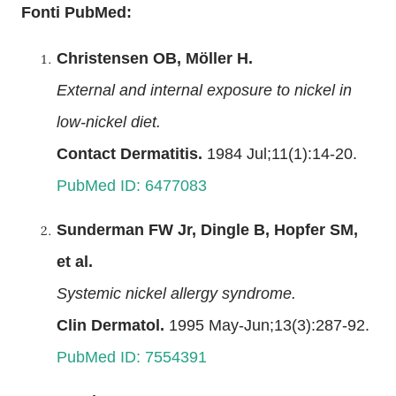
Fonti PubMed:
Christensen OB, Möller H.
External and internal exposure to nickel in
low-nickel diet.
Contact Dermatitis.
1984 Jul;11(1):14-20.
PubMed ID: 6477083
Sunderman FW Jr, Dingle B, Hopfer SM,
et al.
Systemic nickel allergy syndrome.
Clin Dermatol.
1995 May-Jun;13(3):287-92.
PubMed ID: 7554391