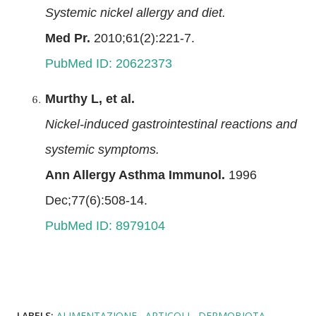
Systemic nickel allergy and diet.
Med Pr.
2010;61(2):221-7.
PubMed ID: 20622373
Murthy L, et al.
Nickel-induced gastrointestinal reactions and
systemic symptoms.
Ann Allergy Asthma Immunol.
1996
Dec;77(6):508-14.
PubMed ID: 8979104
LABELS:
ALIMENTAZIONE
ARTICOLI
DERMOBIOTA